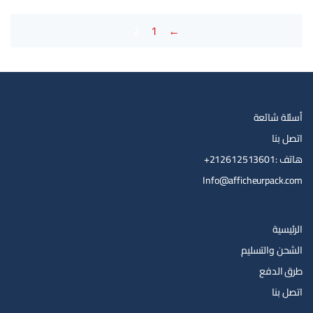
2
1
→
أسئلة شائعة
اتصل بنا
هاتف :212612513601+
Info@afficheurpack.com
الرئيسية
الشحن والتسليم
طرق الدفع
اتصل بنا