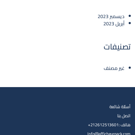
ديسمبر 2023
أبريل 2023
تصنيفات
غير مصنف
أسئلة شائعة
اتصل بنا
هاتف :212612513601+
Info@afficheurpack.com