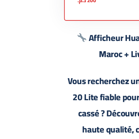
200
د.م.
Afficheur Hua
Maroc + Li
Vous recherchez u
20 Lite fiable pou
cassé ? Découvr
haute qualité, 