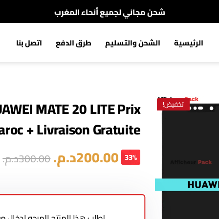
شحن مجاني لجميع أنحاء المغرب
الدفع عند الإستلام
الرئيسية
الشحن والتسليم
طرق الدفع
اتصل بنا
شحن مجاني لجميع أنحاء المغرب
AWEI MATE 20 LITE Prix
تخفيض!
roc + Livraison Gratuite
200.00
د.م.
300.00
د.م.
33%
لطلب هذا المنتج المرجو إدخال 