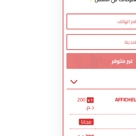
200
AFFICHEU
1
د.م.
مجانا