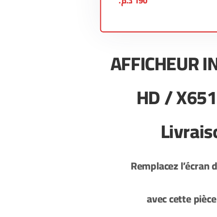
190
د.م.
AFFICHEUR IN
HD / X651
Livrais
Remplacez l’écran 
avec cette pièc