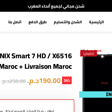
شحن مجاني لجميع أنحاء المغرب
الدفع عند الإستلام
الرئيسية
الشحن والتسليم
طرق الدفع
اتصل بنا
شحن مجاني لجميع أنحاء المغرب
NIX Smart 7 HD / X6516
تخفيض!
 Maroc + Livraison Maroc
190.00
د.م.
250.00
د.م.
24%
لطلب هذا المنتج المرجو إدخال 