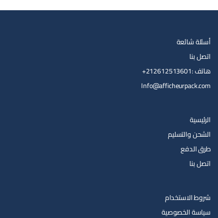
أسئلة شائعة
اتصل بنا
هاتف :212612513601+
Info@afficheurpack.com
الرئيسية
الشحن والتسليم
طرق الدفع
اتصل بنا
شروط الاستخدام
سياسة الخصوصية