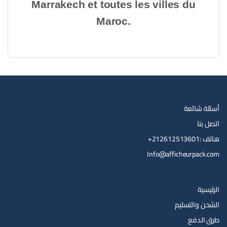
Marrakech et toutes les villes du
Maroc.
أسئلة شائعة
اتصل بنا
هاتف :212612513601+
Info@afficheurpack.com
الرئيسية
الشحن والتسليم
طرق الدفع