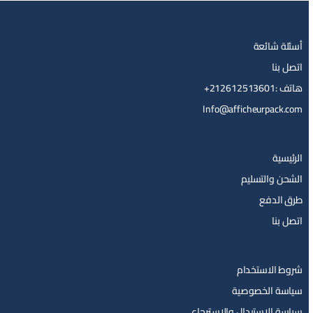
أسئلة شائعة
اتصل بنا
هاتف :212612513601+
Info@afficheurpack.com
الرئيسية
الشحن والتسليم
طرق الدفع
اتصل بنا
شروط الاستخدام
سياسة الخصوصية
سياسة الإستبدال والإسترجاع