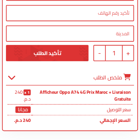
-
1
+
ملخص الطلب
240
Afficheur Oppo A74 4G Prix Maroc + Livraison
1
Gratuite
د.م.
مجانا
سعر التوصيل
السعر الإجمالي
240
د.م.