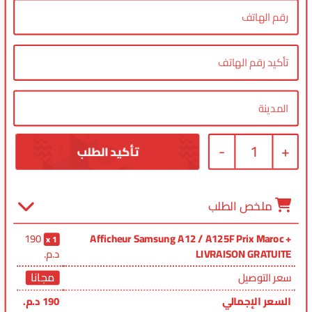
-
1
+
ملخص الطلب
190
Afficheur Samsung A12 / A125F Prix Maroc +
1
LIVRAISON GRATUITE
د.م.
مجانا
سعر التوصيل
السعر الإجمالي
190
د.م.