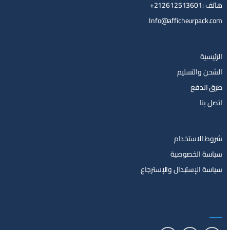
هاتف :212612513601+
Info@afficheurpack.com
الرئيسية
الشحن والتسليم
طرق الدفع
اتصل بنا
شروط الاستخدام
سياسة الخصوصية
سياسة الإستبدال والإسترجاع
تابعنا على