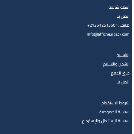
أسئلة شائعة
اتصل بنا
هاتف :212612513601+
Info@afficheurpack.com
الرئيسية
الشحن والتسليم
طرق الدفع
اتصل بنا
شروط الاستخدام
سياسة الخصوصية
سياسة الإستبدال والإسترجاع