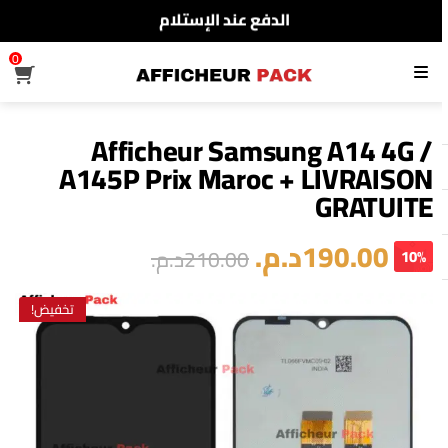
شحن مجاني لجميع أنحاء المغرب
0
القائمة
Afficheur Samsung A14 4G /
A145P Prix Maroc + LIVRAISON
GRATUITE
190.00
د.م.
210.00
د.م.
10%
تخفيض!