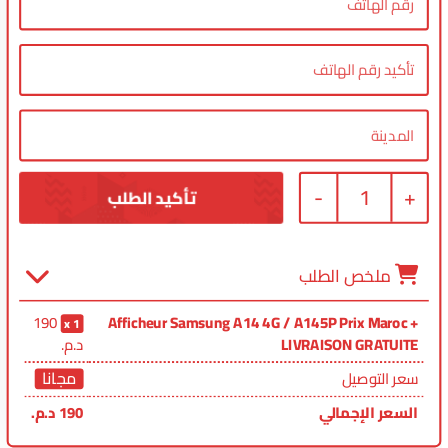
-
1
+
ملخص الطلب
190
Afficheur Samsung A14 4G / A145P Prix Maroc +
1
LIVRAISON GRATUITE
د.م.
مجانا
سعر التوصيل
السعر الإجمالي
190
د.م.