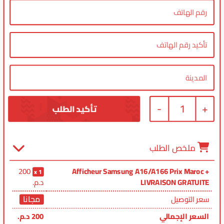
-
1
+
ملخص الطلب
200
Afficheur Samsung A16/A166 Prix Maroc +
1
LIVRAISON GRATUITE
د.م.
مجانا
سعر التوصيل
السعر الإجمالي
200
د.م.