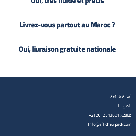
Oui, très fluide et précis
? Livrez-vous partout au Maroc
Oui, livraison gratuite nationale
أسئلة شائعة
اتصل بنا
هاتف :212612513601+
Info@afficheurpack.com