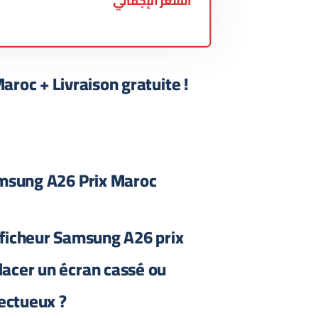
السعر الإجمالي
aroc + Livraison gratuite !
msung A26 Prix Maroc
fficheur Samsung A26 prix
acer un écran cassé ou
ectueux ?