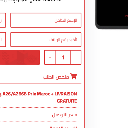
-
1
+
ملخص الطلب
g A26/A266B Prix Maroc + LIVRAISON
GRATUITE
سعر التوصيل