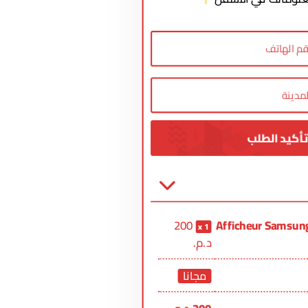
200
Afficheur Samsun
1
د.م.
مجانا