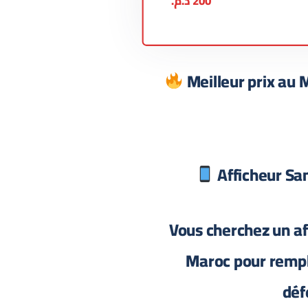
200
د.م.
Meilleur prix au M
Afficheur Sa
Vous cherchez un a
Maroc pour rempl
déf