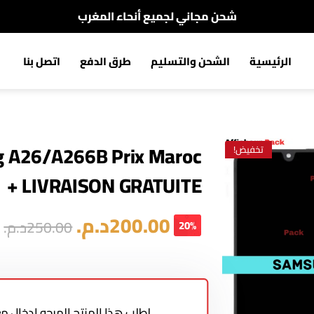
شحن مجاني لجميع أنحاء المغرب
الدفع عند الإستلام
الرئيسية
الشحن والتسليم
طرق الدفع
اتصل بنا
شحن مجاني لجميع أنحاء المغرب
g A26/A266B Prix Maroc
تخفيض!
+ LIVRAISON GRATUITE
200.00
د.م.
250.00
د.م.
20%
لطلب هذا المنتج المرجو إدخال 