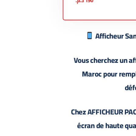
190
د.م.
Afficheur Sa
Vous cherchez un a
Maroc pour rempl
déf
Chez AFFICHEUR PACK
écran de haute qual