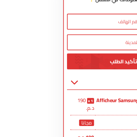
190
Afficheur Samsun
1
د.م.
مجانا