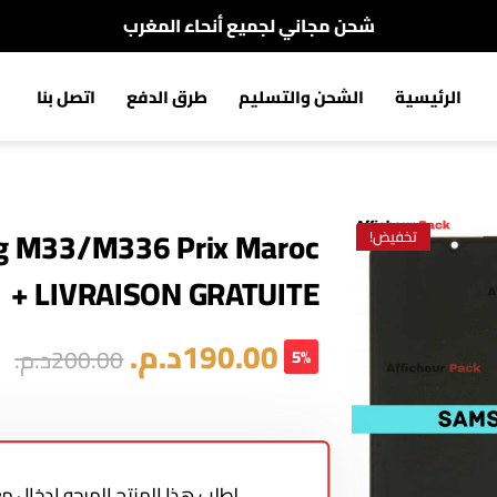
شحن مجاني لجميع أنحاء المغرب
الدفع عند الإستلام
الرئيسية
الشحن والتسليم
طرق الدفع
اتصل بنا
شحن مجاني لجميع أنحاء المغرب
g M33/M336 Prix Maroc
تخفيض!
+ LIVRAISON GRATUITE
190.00
د.م.
200.00
د.م.
5%
لطلب هذا المنتج المرجو إدخال 