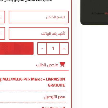
-
1
+
ملخص الطلب
g M33/M336 Prix Maroc + LIVRAISON
GRATUITE
سعر التوصيل