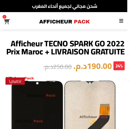
شحن مجاني لجميع أنحاء المغرب
الدفع عند الإستلام
0
القائمة
شحن مجاني لجميع أنحاء المغرب
Afficheur TECNO SPARK GO 2022
Prix Maroc + LIVRAISON GRATUITE
190.00
د.م.
250.00
د.م.
24%
تخفيض!