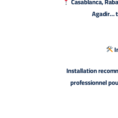
Casablanca, Rabat
Agadir… to
I
Installation recom
professionnel po