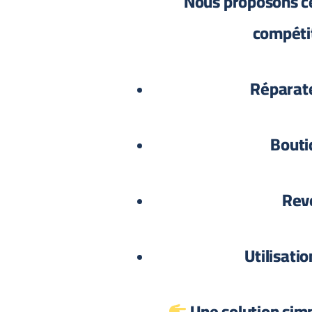
Nous proposons ce
compétiti
Réparat
Bout
Rev
Utilisati
Une solution simp