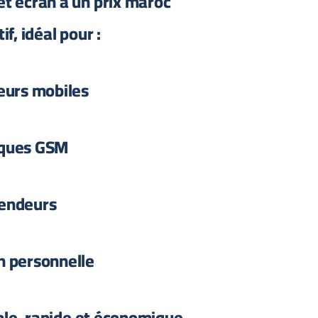
t écran à un prix maroc
f, idéal pour :
eurs mobiles
iques GSM
endeurs
on personnelle
le, rapide et économique.