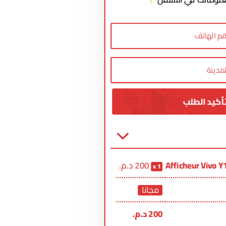
Afficheur Vivo 
200
د.م.
1
مجانا
200
د.م.