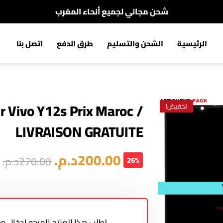
شحن مجاني لجميع أنحاء المغرب
الدفع عند الإستلام
الرئيسية
الشحن والتسليم
طرق الدفع
اتصل بنا
شحن مجاني لجميع أنحاء المغرب
r Vivo Y12s Prix Maroc /
تخفيض!
LIVRAISON GRATUITE
200.00
د.م.
270.00
د.م.
26%
لطلب هذا المنتج المرجو إدخال 