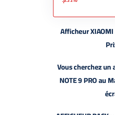
210
د.م.
Afficheur XIAOM
Pr
Vous cherchez un 
NOTE 9 PRO au Ma
écr