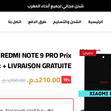
شحن مجاني لجميع أنحاء المغرب
الدفع عند الإستلام
الرئيسية
الشحن والتسليم
طرق الدفع
اتصل بنا
شحن مجاني لجميع أنحاء المغرب
 REDMI NOTE 9 PRO Prix
تخفيض!
 + LIVRAISON GRATUITE
210.00
د.م.
260.00
د.م.
19%
لطلب هذا المنتج المرجو إدخال 