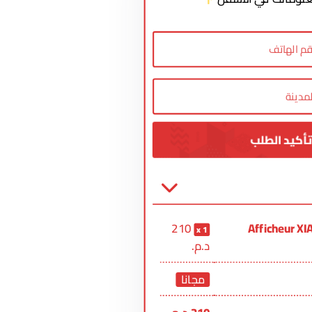
210
Afficheur X
1
د.م.
مجانا