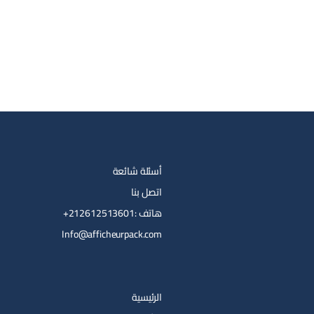
أسئلة شائعة
اتصل بنا
هاتف :212612513601+
Info@afficheurpack.com
الرئيسية