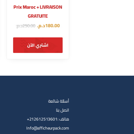
Prix Maroc + LIVRAISON
GRATUITE
180.00
د.م.
250.00
د.م.
اشتري الآن
أسئلة شائعة
اتصل بنا
هاتف :212612513601+
Info@afficheurpack.com