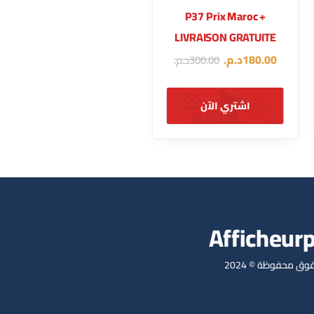
P37 Prix Maroc +
LIVRAISON GRATUITE
180.00
د.م.
300.00
د.م.
اشتري الآن
Afficheur
وق محفوظة © 2024