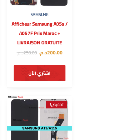
SAMSUNG
Afficheur Samsung A05s /
A057F Prix Maroc +
LIVRAISON GRATUITE
200.00
د.م.
250.00
د.م.
اشتري الآن
تخفيض!