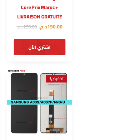
Core Prix Maroc +
LIVRAISON GRATUITE
190.00
د.م.
250.00
د.م.
اشتري الآن
تخفيض!