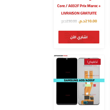
Core / A032F Prix Maroc +
LIVRAISON GRATUITE
210.00
د.م.
230.00
د.م.
اشتري الآن
تخفيض!