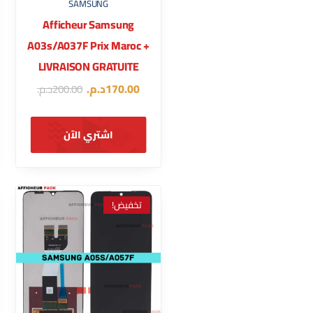
SAMSUNG
Afficheur Samsung
A03s/A037F Prix Maroc +
LIVRAISON GRATUITE
170.00
د.م.
200.00
د.م.
اشتري الآن
تخفيض!