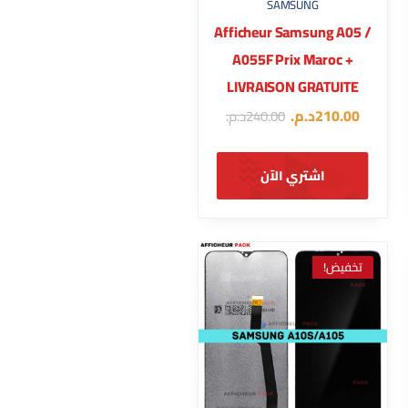
SAMSUNG
Afficheur Samsung A05 /
A055F Prix Maroc +
LIVRAISON GRATUITE
210.00
د.م.
240.00
د.م.
اشتري الآن
تخفيض!