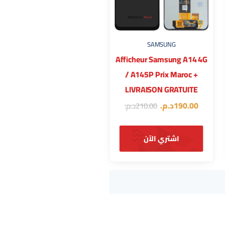
SAMSUNG
Afficheur Samsung A14 4G
/ A145P Prix Maroc +
LIVRAISON GRATUITE
190.00
د.م.
210.00
د.م.
اشتري الآن