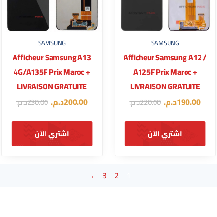
SAMSUNG
SAMSUNG
Afficheur Samsung A13
Afficheur Samsung A12 /
4G/A135F Prix Maroc +
A125F Prix Maroc +
LIVRAISON GRATUITE
LIVRAISON GRATUITE
190.00
د.م.
200.00
د.م.
220.00
د.م.
230.00
د.م.
اشتري الآن
اشتري الآن
←
3
2
1