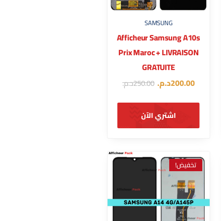
SAMSUNG
Afficheur Samsung A10s
Prix Maroc + LIVRAISON
GRATUITE
200.00
د.م.
250.00
د.م.
اشتري الآن
تخفيض!